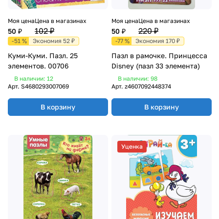
Моя цена
Цена в магазинах
Моя цена
Цена в магазинах
102 ₽
220 ₽
50 ₽
50 ₽
-51 %
Экономия 52 ₽
-77 %
Экономия 170 ₽
Куми-Куми. Пазл. 25
Пазл в рамочке. Принцесса
элементов. 00706
Disney (пазл 33 элемента)
В наличии: 12
В наличии: 98
Арт.
S4680293007069
Арт.
z4607092448374
В корзину
В корзину
Уценка