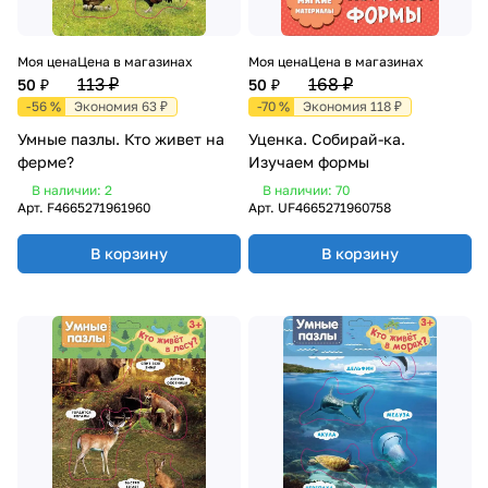
Моя цена
Цена в магазинах
Моя цена
Цена в магазинах
113 ₽
168 ₽
50 ₽
50 ₽
-56 %
Экономия 63 ₽
-70 %
Экономия 118 ₽
Умные пазлы. Кто живет на
Уценка. Собирай-ка.
ферме?
Изучаем формы
В наличии: 2
В наличии: 70
Арт.
F4665271961960
Арт.
UF4665271960758
В корзину
В корзину