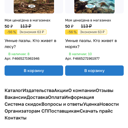
Моя цена
Цена в магазинах
Моя цена
Цена в магазинах
113 ₽
113 ₽
50 ₽
50 ₽
-56 %
Экономия 63 ₽
-56 %
Экономия 63 ₽
Умные пазлы. Кто живет в
Умные пазлы. Кто живет в
лесу?
морях?
В наличии: 8
В наличии: 10
Арт.
F4665271961946
Арт.
F4665271961977
В корзину
В корзину
Каталог
Издательства
Акции
О компании
Отзывы
Вакансии
Доставка
Оплата
Информация
Система скидок
Вопросы и ответы
Уценка
Новости
Организаторам СП
Поставщикам
Скачать прайс
Контакты