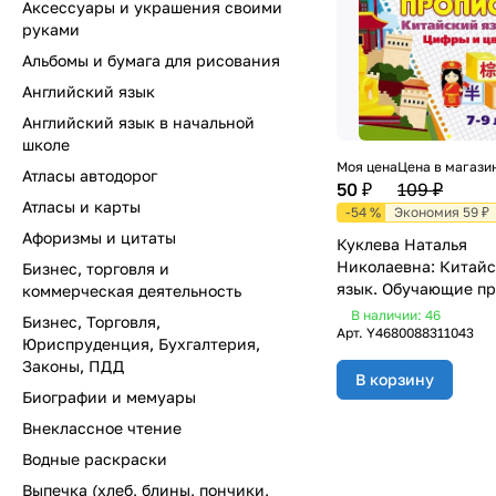
Аксессуары и украшения своими
руками
Альбомы и бумага для рисования
Английский язык
Английский язык в начальной
школе
Моя цена
Цена в магази
Атласы автодорог
50 ₽
109 ₽
Атласы и карты
-54 %
Экономия 59 ₽
Афоризмы и цитаты
Куклева Наталья
Николаевна: Китай
Бизнес, торговля и
язык. Обучающие пр
коммерческая деятельность
цифры и цвета. 7-9 
В наличии: 46
Бизнес, Торговля,
Арт.
Y4680088311043
Юриспруденция, Бухгалтерия,
Законы, ПДД
В корзину
Биографии и мемуары
Внеклассное чтение
Водные раскраски
Выпечка (хлеб, блины, пончики,