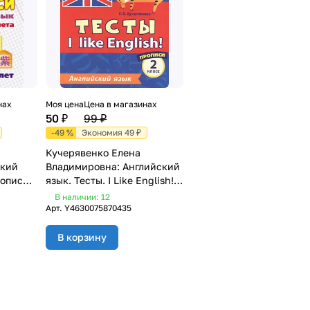
нах
Моя цена
Цена в магазинах
50 ₽
99 ₽
-49 %
Экономия 49 ₽
Кучерявенко Елена
ский
Владимировна: Английский
описи:
язык. Тесты. I Like English!
лет
Прописи. 2 класс
В наличии: 12
Арт.
Y4630075870435
В корзину