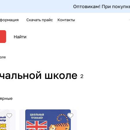
Оптовикам! При покупке одного арт
формация
Скачать прайс
Контакты
оле
ачальной школе
2
лярные