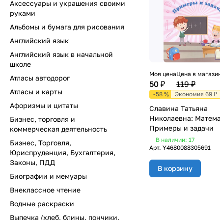
Аксессуары и украшения своими
руками
Альбомы и бумага для рисования
Английский язык
Английский язык в начальной
школе
Моя цена
Цена в магази
Атласы автодорог
50 ₽
119 ₽
Атласы и карты
-58 %
Экономия 69 ₽
Афоризмы и цитаты
Славина Татьяна
Николаевна: Матема
Бизнес, торговля и
Примеры и задачи
коммерческая деятельность
В наличии: 17
Бизнес, Торговля,
Арт.
Y4680088305691
Юриспруденция, Бухгалтерия,
Законы, ПДД
В корзину
Биографии и мемуары
Внеклассное чтение
Водные раскраски
Выпечка (хлеб, блины, пончики,