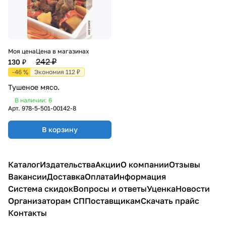
Моя цена
Цена в магазинах
242 ₽
130 ₽
-46 %
Экономия 112 ₽
Тушеное мясо.
В наличии: 6
Арт.
978-5-501-00142-8
В корзину
Каталог
Издательства
Акции
О компании
Отзывы
Вакансии
Доставка
Оплата
Информация
Система скидок
Вопросы и ответы
Уценка
Новости
Организаторам СП
Поставщикам
Скачать прайс
Контакты