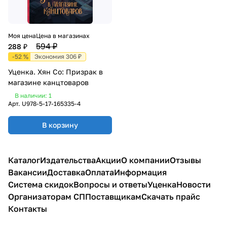
Моя цена
Цена в магазинах
594 ₽
288 ₽
-52 %
Экономия 306 ₽
Уценка. Хян Со: Призрак в
магазине канцтоваров
В наличии: 1
Арт.
U978-5-17-165335-4
В корзину
Каталог
Издательства
Акции
О компании
Отзывы
Вакансии
Доставка
Оплата
Информация
Система скидок
Вопросы и ответы
Уценка
Новости
Организаторам СП
Поставщикам
Скачать прайс
Контакты