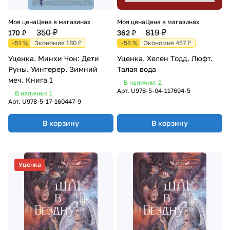
Моя цена
Цена в магазинах
Моя цена
Цена в магазинах
350 ₽
819 ₽
170 ₽
362 ₽
-51 %
Экономия 180 ₽
-56 %
Экономия 457 ₽
Уценка. Минхи Чон: Дети
Уценка. Хелен Тодд. Люфт.
Руны. Уинтерер. Зимний
Талая вода
меч. Книга 1
В наличии: 2
Арт.
U978-5-04-117694-5
В наличии: 1
Арт.
U978-5-17-160447-9
В корзину
В корзину
Уценка