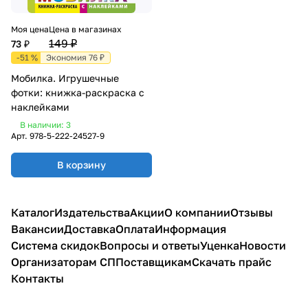
Моя цена
Цена в магазинах
149 ₽
73 ₽
-51 %
Экономия 76 ₽
Мобилка. Игрушечные
фотки: книжка-раскраска с
наклейками
В наличии: 3
Арт.
978-5-222-24527-9
В корзину
Каталог
Издательства
Акции
О компании
Отзывы
Вакансии
Доставка
Оплата
Информация
Система скидок
Вопросы и ответы
Уценка
Новости
Организаторам СП
Поставщикам
Скачать прайс
Контакты