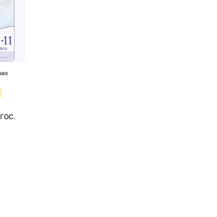
нах
ГОС.