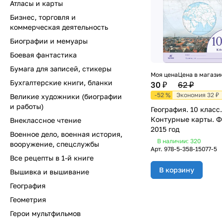
Атласы и карты
Бизнес, торговля и
коммерческая деятельность
Биографии и мемуары
Боевая фантастика
Бумага для записей, стикеры
Моя цена
Цена в магази
Бухгалтерские книги, бланки
30 ₽
62 ₽
-52 %
Экономия 32 ₽
Великие художники (биографии
и работы)
География. 10 класс.
Контурные карты. Ф
Внеклассное чтение
2015 год
Военное дело, военная история,
В наличии: 320
вооружение, спецслужбы
Арт.
978-5-358-15077-5
Все рецепты в 1-й книге
В корзину
Вышивка и вышивание
География
Геометрия
Герои мультфильмов