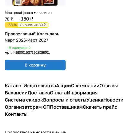
Моя цена
Цена в магазинах
150 ₽
70 ₽
-53 %
Экономия 80 ₽
Православный Календарь
март 2026-март 2027
В наличии: 2
Арт.
j468001537192826001
В корзину
Каталог
Издательства
Акции
О компании
Отзывы
Вакансии
Доставка
Оплата
Информация
Система скидок
Вопросы и ответы
Уценка
Новости
Организаторам СП
Поставщикам
Скачать прайс
Контакты
Подписаться
на новости и акции