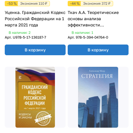
-53 %
Экономия 110 ₽
-44 %
Экономия 372 ₽
Уценка. Гражданский Кодекс
Ткач А.А. Теоретические
Российской Федерации на 1
основы анализа
марта 2021 года
эффективности
хозяйственных сделок:
В наличии: 2
В наличии: 1
Монография. 4-е изд
Арт.
U978-5-17-136187-7
Арт.
978-5-394-04764-0
В корзину
В корзину