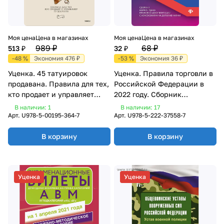
Моя цена
Цена в магазинах
Моя цена
Цена в магазинах
989 ₽
68 ₽
513 ₽
32 ₽
-48 %
Экономия 476 ₽
-53 %
Экономия 36 ₽
Уценка. 45 татуировок
Уценка. Правила торговли в
продавана. Правила для тех,
Российской Федерации в
кто продает и управляет
2022 году. Сборник
продажами
нормативно-правовой
В наличии: 1
В наличии: 17
документации
Арт.
U978-5-00195-364-7
Арт.
U978-5-222-37558-7
В корзину
В корзину
Уценка
Уценка