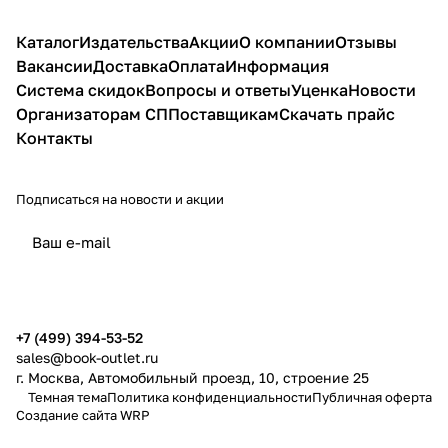
Каталог
Издательства
Акции
О компании
Отзывы
Вакансии
Доставка
Оплата
Информация
Система скидок
Вопросы и ответы
Уценка
Новости
Организаторам СП
Поставщикам
Скачать прайс
Контакты
Подписаться
на новости и акции
политикой конфиденциальности
публичной офертой
+7 (499) 394-53-52
sales@book-outlet.ru
г. Москва, Автомобильный проезд, 10, строение 25
Темная тема
Политика конфиденциальности
Публичная оферта
Создание сайта
WRP