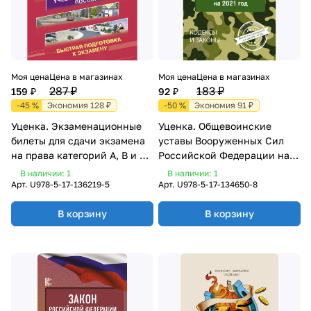
Моя цена
Цена в магазинах
Моя цена
Цена в магазинах
287 ₽
183 ₽
159 ₽
92 ₽
-45 %
Экономия 128 ₽
-50 %
Экономия 91 ₽
Уценка. Экзаменационные
Уценка. Общевоинские
билеты для сдачи экзамена
уставы Вооруженных Сил
на права категорий А, В и М,
Российской Федерации на
подкатегорий А1 и В1 на 1
2021 год
В наличии: 1
В наличии: 1
апреля 2021 года
Арт.
U978-5-17-136219-5
Арт.
U978-5-17-134650-8
В корзину
В корзину