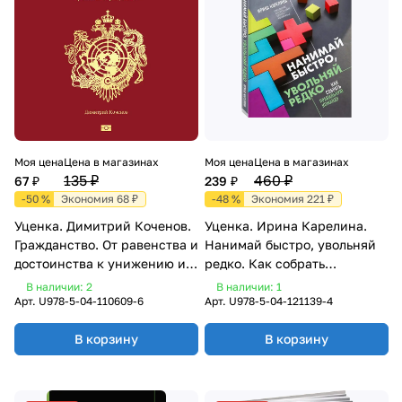
Моя цена
Цена в магазинах
Моя цена
Цена в магазинах
135 ₽
460 ₽
67 ₽
239 ₽
-50 %
Экономия 68 ₽
-48 %
Экономия 221 ₽
Уценка. Димитрий Коченов.
Уценка. Ирина Карелина.
Гражданство. От равенства и
Нанимай быстро, увольняй
достоинства к унижению и
редко. Как собрать
разделению
правильную команду
В наличии: 2
В наличии: 1
Арт.
U978-5-04-110609-6
Арт.
U978-5-04-121139-4
В корзину
В корзину