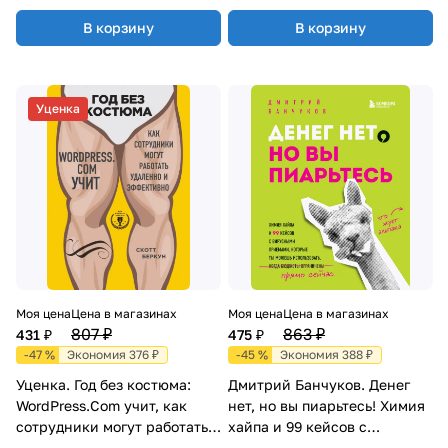
В корзину
В корзину
Уценка
Моя цена
Цена в магазинах
Моя цена
Цена в магазинах
807 ₽
863 ₽
431 ₽
475 ₽
-47 %
Экономия 376 ₽
-45 %
Экономия 388 ₽
Уценка. Год без костюма:
Дмитрий Банчуков. Денег
WordPress.Com учит, как
нет, но вы пиарьтесь! Химия
сотрудники могут работать
хайпа и 99 кейсов с
удаленно и эффективно
вирусными приемами