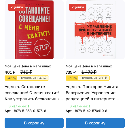
Уценка
Уценка
Моя цена
Цена в магазинах
Моя цена
Цена в магазинах
749 ₽
1 473 ₽
401 ₽
735 ₽
-46 %
Экономия 348 ₽
-50 %
Экономия 738 ₽
Уценка. Остановите
Уценка. Прохоров Никита
совещание! С меня хватит!
Валерьевич: Управление
Как устранить бесконечные
репутацией в интернете
совещания и кардинально
(570410-8
В наличии: 1
В наличии: 1
улучшить эффективность
Арт.
U978-5-353-01575-8
Арт.
U978-5-42-570410-8
В корзину
В корзину