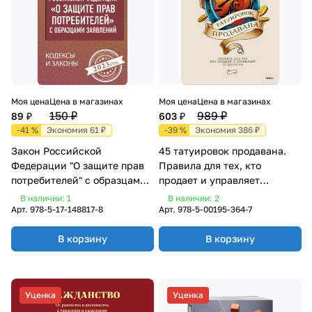
Моя цена
Цена в магазинах
Моя цена
Цена в магазинах
150 ₽
989 ₽
89 ₽
603 ₽
-41 %
Экономия 61 ₽
-39 %
Экономия 386 ₽
Закон Российской
45 татуировок продавана.
Федерации "О защите прав
Правила для тех, кто
потребителей" с образцами
продает и управляет
заявлений на 2023 год
продажами
В наличии: 1
В наличии: 2
Арт.
978-5-17-148817-8
Арт.
978-5-00195-364-7
В корзину
В корзину
Уценка
Уценка