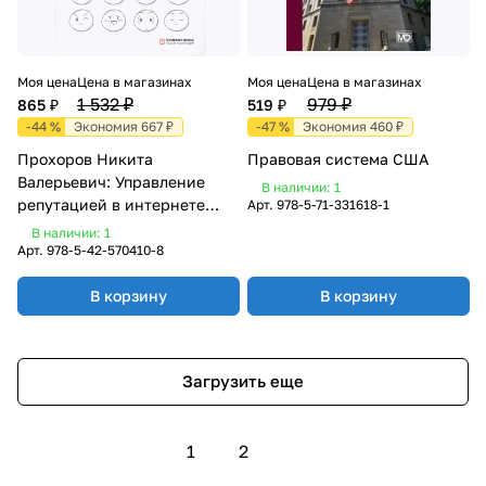
Моя цена
Цена в магазинах
Моя цена
Цена в магазинах
1 532 ₽
979 ₽
865 ₽
519 ₽
-44 %
Экономия 667 ₽
-47 %
Экономия 460 ₽
Прохоров Никита
Правовая система США
Валерьевич: Управление
В наличии: 1
репутацией в интернете
Арт.
978-5-71-331618-1
(570410-8)
В наличии: 1
Арт.
978-5-42-570410-8
В корзину
В корзину
Загрузить еще
1
2