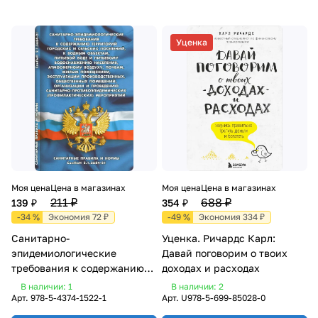
Уценка
Моя цена
Цена в магазинах
Моя цена
Цена в магазинах
211 ₽
688 ₽
139 ₽
354 ₽
-34 %
Экономия 72 ₽
-49 %
Экономия 334 ₽
Санитарно-
Уценка. Ричардс Карл:
эпидемиологические
Давай поговорим о твоих
требования к содержанию
доходах и расходах
территорий
В наличии: 1
В наличии: 2
Арт.
978-5-4374-1522-1
Арт.
U978-5-699-85028-0