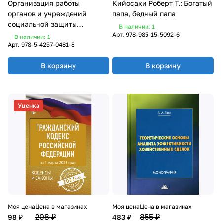
Организация работы
Кийосаки Роберт Т.: Богатый
органов и учреждений
папа, бедный папа
социальной защиты
В наличии: 1
населения, органов
Арт.
978-985-15-5092-6
В наличии: 1
Пенсионного фонда
Арт.
978-5-4257-0481-8
Российской Федерации.
Учебник для СПО
В корзину
В корзину
Уценка
Моя цена
Цена в магазинах
Моя цена
Цена в магазинах
208 ₽
855 ₽
98 ₽
483 ₽