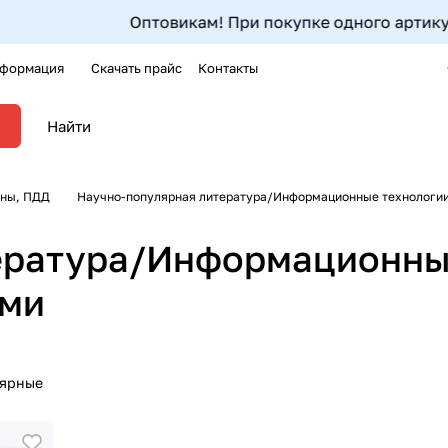
Оптовикам! При покупке одного артикула от 5шт до
формация
Скачать прайс
Контакты
оны, ПДД
Научно-популярная литература/Информационные технологи
ература/Информационны
ами
лярные