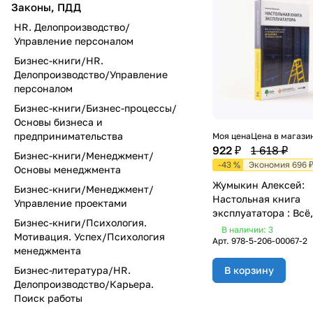
Законы, ПДД
HR. Делопроизводство/
Управление персоналом
Бизнес-книги/HR.
Делопроизводство/Управление
персоналом
Бизнес-книги/Бизнес-процессы/
Основы бизнеса и
предпринимательства
Моя цена
Цена в магази
922 ₽
1 618 ₽
Бизнес-книги/Менеджмент/
-43 %
Экономия 696 
Основы менеджмента
Жумыкин Алексей:
Бизнес-книги/Менеджмент/
Настольная книга
Управление проектами
эксплуататора : Всё,
Бизнес-книги/Психология.
хотели знать о
В наличии: 3
Мотивация. Успех/Психология
повседневной жизн
Арт.
978-5-206-00067-2
менеджмента
датацентров, но боя
спросить
Бизнес-литература/HR.
В корзину
Делопроизводство/Карьера.
Поиск работы