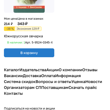
Моя цена
Цена в магазинах
343 ₽
214 ₽
-38 %
Экономия 129 ₽
Южнорусская овчарка
В наличии: 1
Арт.
5-9524-0345-X
В корзину
Каталог
Издательства
Акции
О компании
Отзывы
Вакансии
Доставка
Оплата
Информация
Система скидок
Вопросы и ответы
Уценка
Новости
Организаторам СП
Поставщикам
Скачать прайс
Контакты
Подписаться
на новости и акции