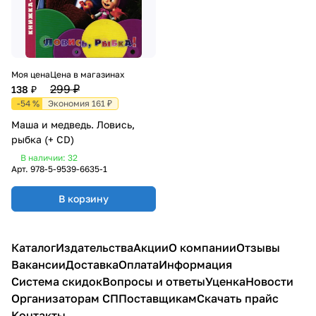
Моя цена
Цена в магазинах
299 ₽
138 ₽
-54 %
Экономия 161 ₽
Маша и медведь. Ловись,
рыбка (+ CD)
В наличии: 32
Арт.
978-5-9539-6635-1
В корзину
Каталог
Издательства
Акции
О компании
Отзывы
Вакансии
Доставка
Оплата
Информация
Система скидок
Вопросы и ответы
Уценка
Новости
Организаторам СП
Поставщикам
Скачать прайс
Контакты