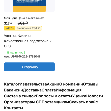
Моя цена
Цена в магазинах
601 ₽
317 ₽
-47 %
Экономия 284 ₽
Уценка. Физика.
Качественная подготовка к
ОГЭ
В наличии: 1
Арт.
U978-5-222-37890-8
В корзину
Каталог
Издательства
Акции
О компании
Отзывы
Вакансии
Доставка
Оплата
Информация
Система скидок
Вопросы и ответы
Уценка
Новости
Организаторам СП
Поставщикам
Скачать прайс
Контакты