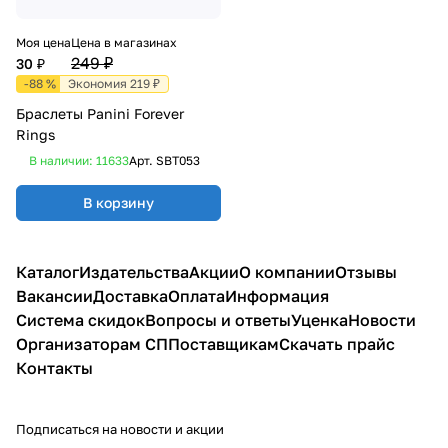
Моя цена
Цена в магазинах
249 ₽
30 ₽
-88 %
Экономия 219 ₽
Браслеты Panini Forever
Rings
В наличии: 11633
Арт.
SBT053
В корзину
Каталог
Издательства
Акции
О компании
Отзывы
Вакансии
Доставка
Оплата
Информация
Система скидок
Вопросы и ответы
Уценка
Новости
Организаторам СП
Поставщикам
Скачать прайс
Контакты
Подписаться
на новости и акции