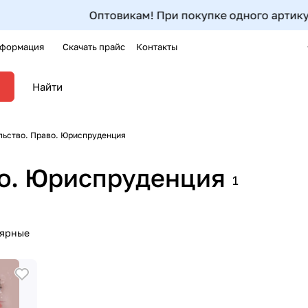
Оптовикам! При покупке одного артикула от 5шт до
формация
Скачать прайс
Контакты
льство. Право. Юриспруденция
во. Юриспруденция
1
лярные