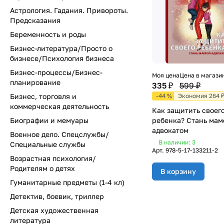
Астрология. Гадания. Привороты.
Предсказания
Беременность и роды
Бизнес-литература/Просто о
бизнесе/Психология бизнеса
Бизнес-процессы/Бизнес-
Моя цена
Цена в магази
планирование
335 ₽
599 ₽
Бизнес, торговля и
-44 %
Экономия 264 
коммерческая деятельность
Как защитить своег
Биографии и мемуары
ребенка? Стань мам
адвокатом
Военное дело. Спецслужбы/
В наличии: 3
Специальные службы
Арт.
978-5-17-133211-2
Возрастная психология/
Родителям о детях
В корзину
Гуманитарные предметы (1-4 кл)
Детектив, боевик, триллер
Детская художественная
литература