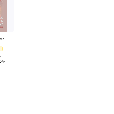
нах
₽
о
ой-