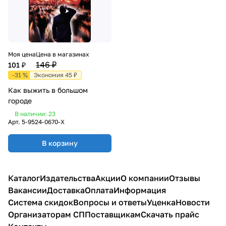
Моя цена
Цена в магазинах
146 ₽
101 ₽
-31 %
Экономия 45 ₽
Как выжить в большом
городе
В наличии: 23
Арт.
5-9524-0670-X
В корзину
Каталог
Издательства
Акции
О компании
Отзывы
Вакансии
Доставка
Оплата
Информация
Система скидок
Вопросы и ответы
Уценка
Новости
Организаторам СП
Поставщикам
Скачать прайс