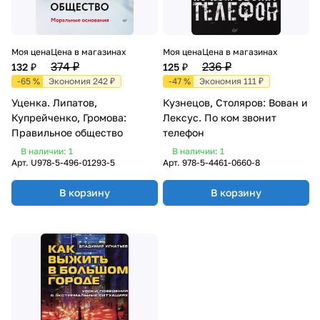
Моя цена
Цена в магазинах
Моя цена
Цена в магазинах
374 ₽
236 ₽
132 ₽
125 ₽
-65 %
Экономия 242 ₽
-47 %
Экономия 111 ₽
Уценка. Липатов,
Кузнецов, Столяров: Вован и
Купрейченко, Громова:
Лексус. По ком звонит
Правильное общество
телефон
В наличии: 1
В наличии: 1
Арт.
U978-5-496-01293-5
Арт.
978-5-4461-0660-8
В корзину
В корзину