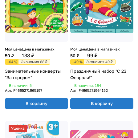
Моя цена
Цена в магазинах
Моя цена
Цена в магазинах
138 ₽
99 ₽
50 ₽
50 ₽
-64 %
Экономия 88 ₽
-49 %
Экономия 49 ₽
Занимательные конверты
Праздничный набор "С 23
"За городом"
Февраля!"
В наличии: 5
В наличии: 164
Арт.
F4665271965197
Арт.
F4665271964152
В корзину
В корзину
Уценка