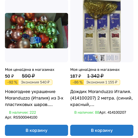
Моя цена
Цена в магазинах
Моя цена
Цена в магазинах
590 ₽
1 342 ₽
50 ₽
187 ₽
-92 %
Экономия 540 ₽
-86 %
Экономия 1 155 ₽
Новогоднее украшение
Дождик Moranduzzo Италия.
Moranduzzo (Италия) из 3-х
(414100207) 2 метра. (синий,
пластиковых шаров.
красный,
(RS500044100)
золотой)_______ЦЕНА
В наличии: 222
В наличии: 88
Арт.
414100207
указана за 10шт. в
Арт.
RS500044100
ассортименте! ________
В корзину
В корзину