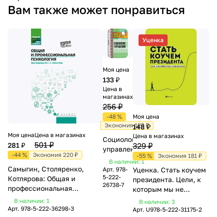
Вам также может понравиться
Уценка
Моя цена
133 ₽
Цена в
магазинах
256 ₽
Моя цена
-48 %
Экономия 123 ₽
148 ₽
Моя цена
Цена в магазинах
Цена в магазинах
Социология
501 ₽
281 ₽
329 ₽
управления
-44 %
Экономия 220 ₽
-55 %
Экономия 181 ₽
В наличии: 1
Самыгин, Столяренко,
Уценка. Стать коучем
Арт.
978-
5-222-
Котлярова: Общая и
президента. Цели, к
26738-7
профессиональная
которым мы не
психология. Учебное
боимся идти (-31175-2)
В наличии: 1
В наличии: 3
пособие (298-3)
Арт.
978-5-222-36298-3
Арт.
U978-5-222-31175-2