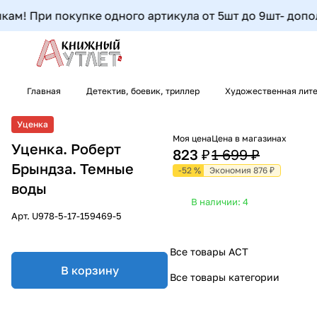
м! При покупке одного артикула от 5шт до 9шт- дополни
Главная
Детектив, боевик, триллер
Художественная лите
Уценка
Моя цена
Цена в магазинах
Уценка. Роберт
823 ₽
1 699 ₽
Брындза. Темные
-52 %
Экономия 876 ₽
воды
В наличии: 4
Арт.
U978-5-17-159469-5
Все товары АСТ
В корзину
Все товары категории