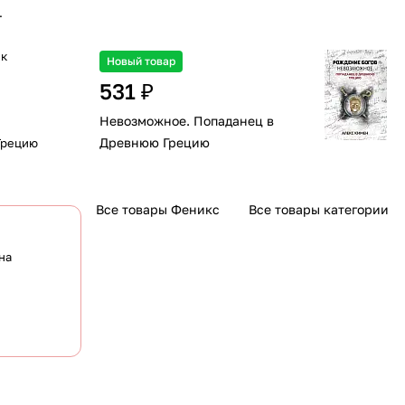
.
ик
Новый товар
531 ₽
Невозможное. Попаданец в
Древнюю Грецию
Грецию
Все товары Феникс
Все товары категории
на