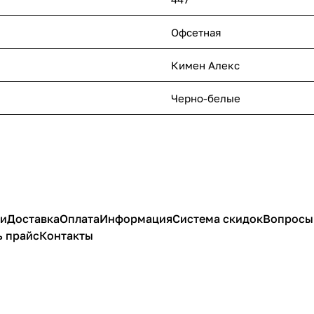
Офсетная
Кимен Алекс
Черно-белые
ии
Доставка
Оплата
Информация
Система скидок
Вопросы 
ь прайс
Контакты