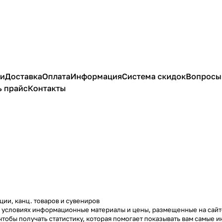
ии
Доставка
Оплата
Информация
Система скидок
Вопросы 
ь прайс
Контакты
ции, канц. товаров и сувениров
х условиях информационные материалы и цены, размещенные на сай
чтобы получать статистику, которая помогает показывать вам самые