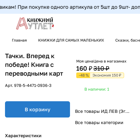
кам! При покупке одного артикула от 5шт до 9шт- допол
Главная
КНИЖКИ ДЛЯ САМЫХ МАЛЕНЬКИХ
Сказки, басн
Тачки. Вперед к
Моя цена
Цена в магазинах
победе! Книга с
160 ₽
310 ₽
переводными карт
-48 %
Экономия 150 ₽
Арт.
978-5-4471-0936-3
В наличии: 1
В корзину
Все товары ИД ЛЕВ (Эгмонт)
Все товары категории
Характеристики