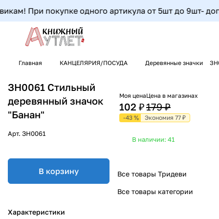
кам! При покупке одного артикула от 5шт до 9шт- допол
Главная
КАНЦЕЛЯРИЯ/ПОСУДА
Деревянные значки
ЗН
ЗН0061 Стильный
Моя цена
Цена в магазинах
деревянный значок
102 ₽
179 ₽
"Банан"
-43 %
Экономия 77 ₽
Арт.
ЗН0061
В наличии: 41
В корзину
Все товары Тридеви
Все товары категории
Характеристики