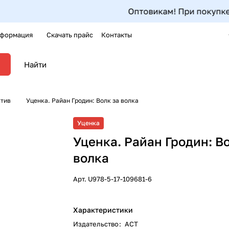
Оптовикам! При покупке одног
формация
Скачать прайс
Контакты
ктив
Уценка. Райан Гродин: Волк за волка
Уценка
Уценка. Райан Гродин: В
волка
Арт.
U978-5-17-109681-6
Характеристики
Издательство
:
АСТ