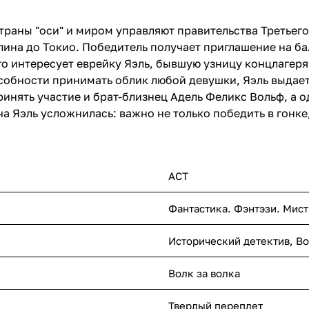
траны "оси" и миром управляют правительства Третьег
лина до Токио. Победитель получает приглашение на ба
о интересует еврейку Яэль, бывшую узницу концлагеря
обности принимать облик любой девушки, Яэль выдает
принять участие и брат-близнец Адель Феликс Вольф, а о
а Яэль усложнилась: важно не только победить в гонке,
АСТ
Фантастика. Фэнтэзи. Мист
Исторический детектив, Во
Волк за волка
Твердый переплет