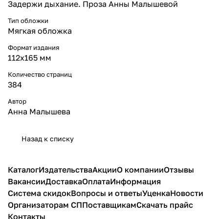
Задержи дыхание. Проза Анны Малышевой
Тип обложки
Мягкая обложка
Формат издания
112x165 мм
Количество страниц
384
Автор
Анна Малышева
Назад к списку
Каталог
Издательства
Акции
О компании
Отзывы
Вакансии
Доставка
Оплата
Информация
Система скидок
Вопросы и ответы
Уценка
Новости
Организаторам СП
Поставщикам
Скачать прайс
Контакты