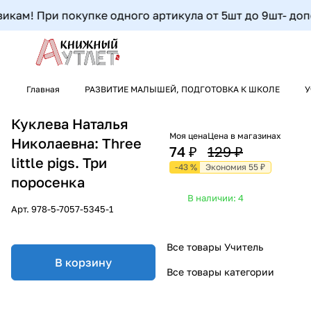
кам! При покупке одного артикула от 5шт до 9шт- дополн
Главная
РАЗВИТИЕ МАЛЫШЕЙ, ПОДГОТОВКА К ШКОЛЕ
У
Куклева Наталья
Моя цена
Цена в магазинах
Николаевна: Three
74 ₽
129 ₽
little pigs. Три
-43 %
Экономия 55 ₽
поросенка
В наличии: 4
Арт.
978-5-7057-5345-1
Все товары Учитель
В корзину
Все товары категории