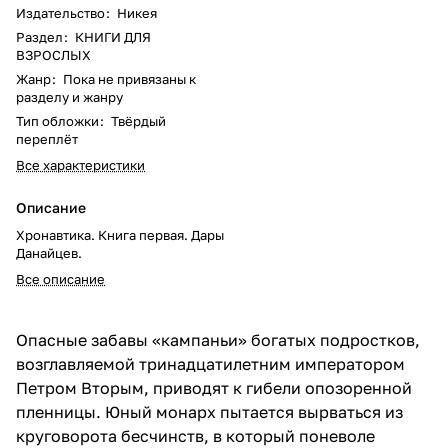
Издательство
:
Никея
Раздел
:
КНИГИ ДЛЯ
ВЗРОСЛЫХ
Жанр
:
Пока не привязаны к
разделу и жанру
Тип обложки
:
Твёрдый
переплёт
Все характеристики
Описание
Хронавтика. Книга первая. Дары
Данайцев.
Все описание
Опасные забавы «кампаньи» богатых подростков,
возглавляемой тринадцатилетним императором
Петром Вторым, приводят к гибели опозоренной
пленницы. Юный монарх пытается вырваться из
круговорота бесчинств, в который поневоле