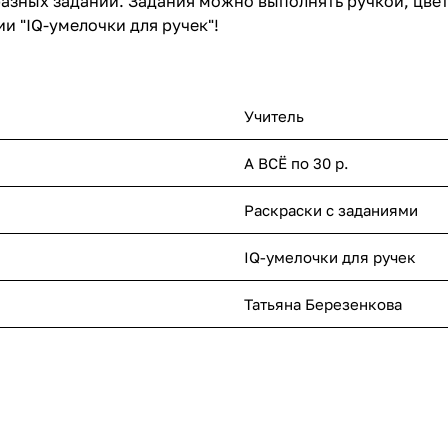
разных заданий. Задания можно выполнять ручкой, цв
и "IQ-умелочки для ручек"!
Учитель
А ВСЁ по 30 р.
Раскраски с заданиями
IQ-умелочки для ручек
Татьяна Березенкова