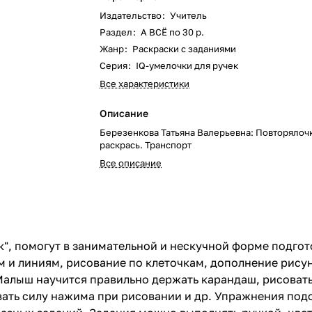
Издательство
:
Учитель
Раздел
:
А ВСЁ по 30 р.
Жанр
:
Раскраски с заданиями
Серия
:
IQ-умелочки для ручек
Все характеристики
Описание
Березенкова Татьяна Валерьевна: Повторялоч
раскрась. Транспорт
Все описание
к", помогут в занимательной и нескучной форме подгот
 и линиям, рисование по клеточкам, дополнение рису
алыш научится правильно держать карандаш, рисовать
вать силу нажима при рисовании и др. Упражнения под