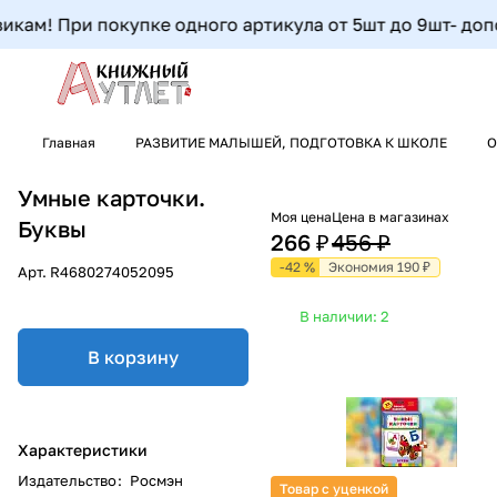
кам! При покупке одного артикула от 5шт до 9шт- дополн
Главная
РАЗВИТИЕ МАЛЫШЕЙ, ПОДГОТОВКА К ШКОЛЕ
О
Умные карточки.
Моя цена
Цена в магазинах
Буквы
266 ₽
456 ₽
-42 %
Экономия 190 ₽
Арт.
R4680274052095
В наличии: 2
В корзину
Характеристики
Издательство
:
Росмэн
Товар с уценкой