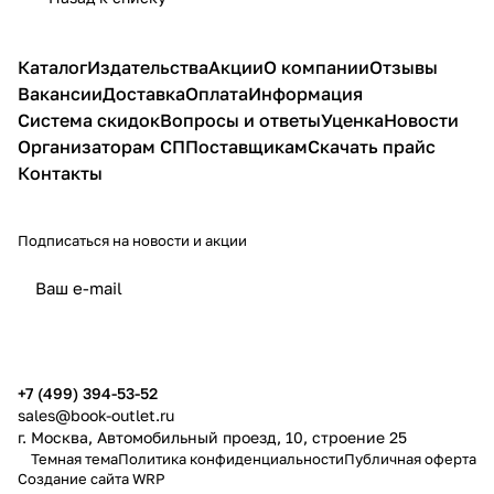
Каталог
Издательства
Акции
О компании
Отзывы
Вакансии
Доставка
Оплата
Информация
Система скидок
Вопросы и ответы
Уценка
Новости
Организаторам СП
Поставщикам
Скачать прайс
Контакты
Подписаться
на новости и акции
политикой конфиденциальности
публичной офертой
+7 (499) 394-53-52
sales@book-outlet.ru
г. Москва, Автомобильный проезд, 10, строение 25
Темная тема
Политика конфиденциальности
Публичная оферта
Создание сайта
WRP