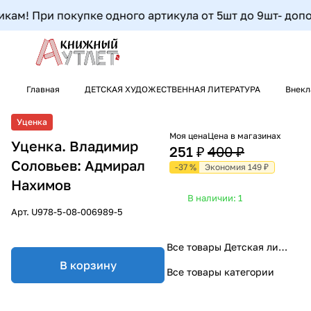
ам! При покупке одного артикула от 5шт до 9шт- дополни
Главная
ДЕТСКАЯ ХУДОЖЕСТВЕННАЯ ЛИТЕРАТУРА
Внекл
Уценка
Моя цена
Цена в магазинах
Уценка. Владимир
251 ₽
400 ₽
Соловьев: Адмирал
-37 %
Экономия 149 ₽
Нахимов
В наличии: 1
Арт.
U978-5-08-006989-5
Все товары Детская литература
В корзину
Все товары категории