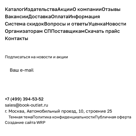
Каталог
Издательства
Акции
О компании
Отзывы
Вакансии
Доставка
Оплата
Информация
Система скидок
Вопросы и ответы
Уценка
Новости
Организаторам СП
Поставщикам
Скачать прайс
Контакты
Подписаться
на новости и акции
политикой конфиденциальности
публичной офертой
+7 (499) 394-53-52
sales@book-outlet.ru
г. Москва, Автомобильный проезд, 10, строение 25
Темная тема
Политика конфиденциальности
Публичная оферта
Создание сайта
WRP