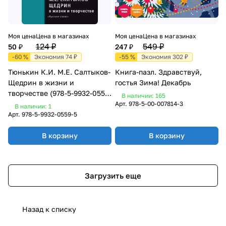
Моя цена
Цена в магазинах
Моя цена
Цена в магазинах
124 ₽
549 ₽
50 ₽
247 ₽
-60 %
Экономия 74 ₽
-55 %
Экономия 302 ₽
Тюнькин К.И. М.Е. Салтыков-
Книга-пазл. Здравствуй,
Щедрин в жизни и
гостья Зима! Декабрь
творчестве (978-5-9932-0559-
В наличии: 165
5)
Арт.
978-5-00-007814-3
В наличии: 1
Арт.
978-5-9932-0559-5
В корзину
В корзину
Загрузить еще
Назад к списку