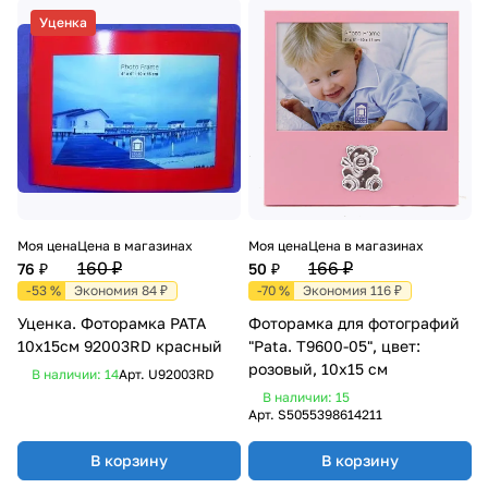
Уценка
Моя цена
Цена в магазинах
Моя цена
Цена в магазинах
160 ₽
166 ₽
76 ₽
50 ₽
-53 %
Экономия 84 ₽
-70 %
Экономия 116 ₽
Уценка. Фоторамка PATA
Фоторамка для фотографий
10x15см 92003RD красный
"Pata. T9600-05", цвет:
розовый, 10x15 см
В наличии: 14
Арт.
U92003RD
В наличии: 15
Арт.
S5055398614211
В корзину
В корзину