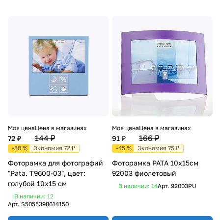
Моя цена
Цена в магазинах
Моя цена
Цена в магазинах
144 ₽
166 ₽
72 ₽
91 ₽
-50 %
Экономия 72 ₽
-45 %
Экономия 75 ₽
Фоторамка для фотографий
Фоторамка PATA 10x15см
"Pata. T9600-03", цвет:
92003 фиолетовый
голубой 10x15 см
В наличии: 14
Арт.
92003PU
В наличии: 12
Арт.
S5055398614150