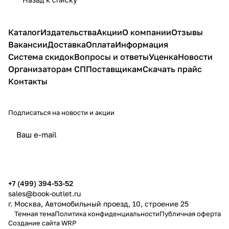
Каталог
Издательства
Акции
О компании
Отзывы
Вакансии
Доставка
Оплата
Информация
Система скидок
Вопросы и ответы
Уценка
Новости
Организаторам СП
Поставщикам
Скачать прайс
Контакты
Подписаться
на новости и акции
политикой конфиденциальности
публичной офертой
+7 (499) 394-53-52
sales@book-outlet.ru
г. Москва, Автомобильный проезд, 10, строение 25
Темная тема
Политика конфиденциальности
Публичная оферта
Создание сайта
WRP