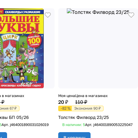
 в магазинах
Моя цена
Цена в магазинах
 ₽
20 ₽
110 ₽
омия 67 ₽
-82 %
Экономия 90 ₽
квы БП 05/26
Толстяк Филворд 23/25
6
Арт.
j464001890031026019
В наличии: 5
Арт.
j464001890053225047
у
В корзину