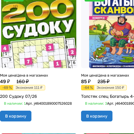
Моя цена
Цена в магазинах
Моя цена
Цена в магазинах
49 ₽
160 ₽
85 ₽
235 ₽
-69 %
Экономия 111 ₽
-64 %
Экономия 150 ₽
200 Судоку 07/26
Толстяк спец Богатырь 4
В наличии: 1
Арт.
j464001890007526028
В наличии: 3
Арт.
j46400189
В корзину
В корзину