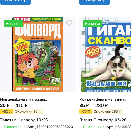
Новинка
Новинка
Моя цена
Цена в магазинах
Моя цена
Цена в магазинах
20 ₽
110 ₽
85 ₽
280 ₽
-82 %
Экономия 90 ₽
-70 %
Экономия 195 ₽
Толстяк Филворд 10/26
Гигант Сканворд 05/26
В наличии: 48
Арт.
j464001890053226020
В наличии: 46
Арт.
j4640018