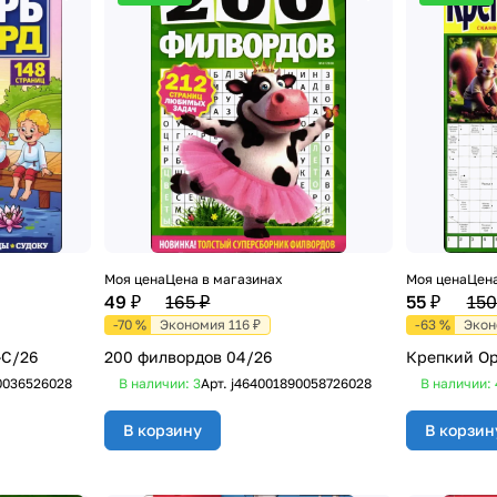
Моя цена
Цена в магазинах
Моя цена
Цена
49 ₽
165 ₽
55 ₽
150
-70 %
Экономия 116 ₽
-63 %
Экон
-С/26
200 филвордов 04/26
Крепкий Ор
0036526028
В наличии: 3
Арт.
j464001890058726028
В наличии: 
В корзину
В корзин