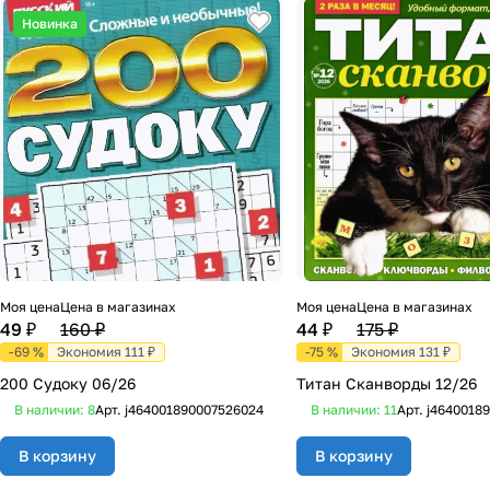
Новинка
Моя цена
Цена в магазинах
Моя цена
Цена в магазинах
49 ₽
160 ₽
44 ₽
175 ₽
-69 %
Экономия 111 ₽
-75 %
Экономия 131 ₽
200 Судоку 06/26
Титан Сканворды 12/26
В наличии: 8
Арт.
j464001890007526024
В наличии: 11
Арт.
j4640018
В корзину
В корзину