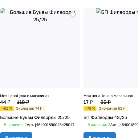
Моя цена
Цена в магазинах
Моя цена
Цена в магазинах
44 ₽
118 ₽
17 ₽
80 ₽
-63 %
Экономия 74 ₽
-79 %
Экономия 63 ₽
Большие Буквы Филворды 25/25
БП Филворды 48/25
В наличии: 2
Арт.
j464001890046425047
В наличии: 3
Арт.
j46400189
В корзину
В корзину