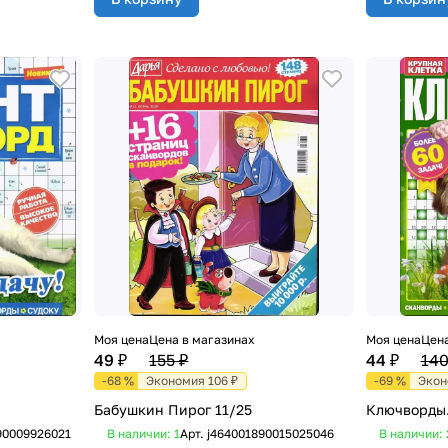
Моя цена
Цена в магазинах
Моя цена
Цена
49 ₽
155 ₽
44 ₽
140
-68 %
Экономия 106 ₽
-69 %
Экон
Бабушкин Пирог 11/25
Ключворды.
90009926021
В наличии: 1
Арт.
j464001890015025046
В наличии: 