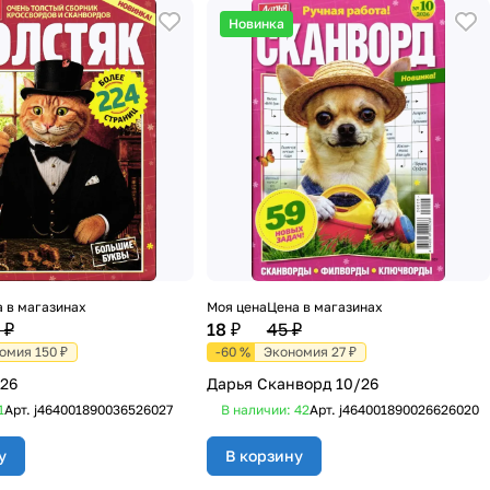
Новинка
 в магазинах
Моя цена
Цена в магазинах
 ₽
18 ₽
45 ₽
омия 150 ₽
-60 %
Экономия 27 ₽
/26
Дарья Сканворд 10/26
1
Арт.
j464001890036526027
В наличии: 42
Арт.
j464001890026626020
у
В корзину