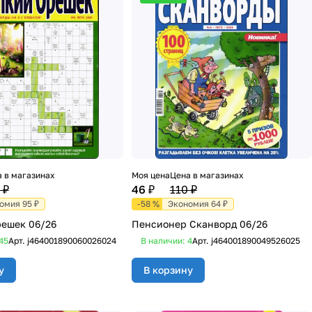
 в магазинах
Моя цена
Цена в магазинах
 ₽
46 ₽
110 ₽
омия 95 ₽
-58 %
Экономия 64 ₽
ешек 06/26
Пенсионер Сканворд 06/26
45
Арт.
j464001890060026024
В наличии: 4
Арт.
j464001890049526025
у
В корзину