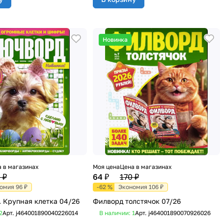
Новинка
 в магазинах
Моя цена
Цена в магазинах
 ₽
64 ₽
170 ₽
омия 96 ₽
-62 %
Экономия 106 ₽
 Крупная клетка 04/26
Филворд толстячок 07/26
2
Арт.
j464001890040226014
В наличии: 1
Арт.
j464001890070926026