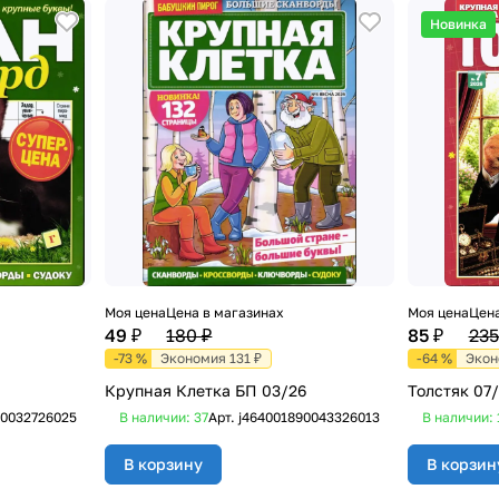
Новинка
Моя цена
Цена в магазинах
Моя цена
Цена
49 ₽
180 ₽
85 ₽
235
-73 %
Экономия 131 ₽
-64 %
Экон
Крупная Клетка БП 03/26
Толстяк 07
90032726025
В наличии: 37
Арт.
j464001890043326013
В наличии: 
В корзину
В корзин