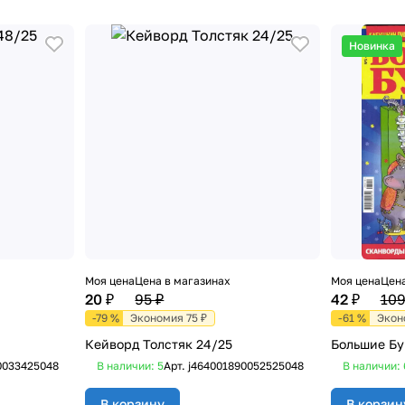
Новинка
Моя цена
Цена в магазинах
Моя цена
Цена
20 ₽
95 ₽
42 ₽
109
-79 %
Экономия 75 ₽
-61 %
Экон
Кейворд Толстяк 24/25
Большие Бу
0033425048
В наличии: 5
Арт.
j464001890052525048
В наличии: 
В корзину
В корзин