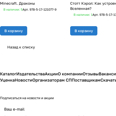
Minecraft. Драконы
Стотт Кэрол: Как устрое
Вселенная?
В наличии: 5
Арт.
978-5-17-121077-9
В наличии: 1
Арт.
978-5-17-1
В корзину
В корзину
Назад к списку
Каталог
Издательства
Акции
О компании
Отзывы
Ваканс
Уценка
Новости
Организаторам СП
Поставщикам
Скачат
Подписаться
на новости и акции
политикой
конфиденциальности
публичной офертой