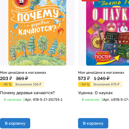
Моя цена
Цена в магазинах
Моя цена
Цена в магазинах
203 ₽
369 ₽
573 ₽
1 249 ₽
-45 %
Экономия 166 ₽
-54 %
Экономия 676 ₽
Почему деревья качаются?
Уценка. О науках
В наличии: 2
Арт.
978-5-17-151715-1
В наличии: 2
Арт.
U978-5-17
В корзину
В корзину