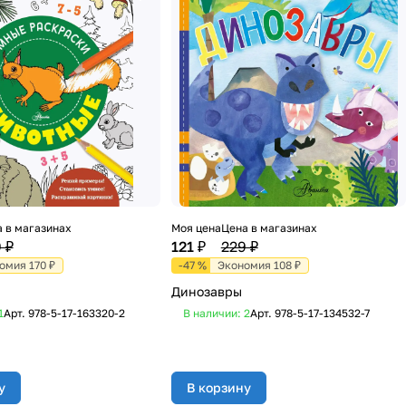
 в магазинах
Моя цена
Цена в магазинах
 ₽
121 ₽
229 ₽
омия 170 ₽
-47 %
Экономия 108 ₽
Динозавры
1
Арт.
978-5-17-163320-2
В наличии: 2
Арт.
978-5-17-134532-7
у
В корзину