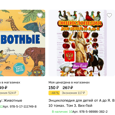
 в магазинах
Моя цена
Цена в магазинах
49 ₽
150 ₽
267 ₽
омия 524 ₽
-44 %
Экономия 117 ₽
у: Животные
Энциклопедия для детей от А до Я. В
10 томах. Том 3. Вих-Гюй
12
Арт.
978-5-17-111749-8
В наличии: 10
Арт.
978-5-98986-382-2