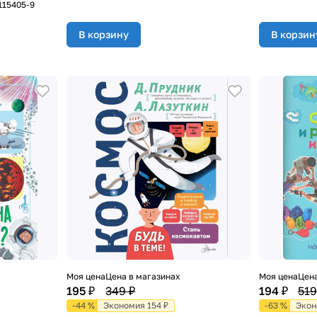
115405-9
В корзину
В корзин
Моя цена
Цена в магазинах
Моя цена
Цена
195 ₽
349 ₽
194 ₽
519
-44 %
Экономия 154 ₽
-63 %
Экон