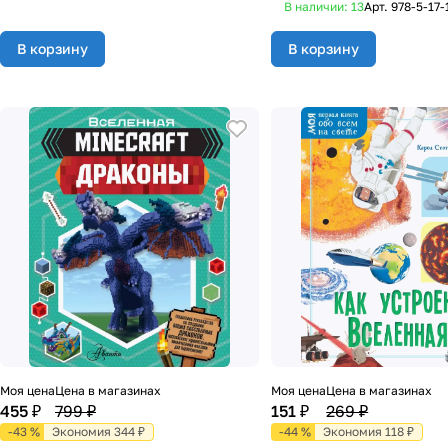
В наличии: 13
Арт.
978-5-17-
В корзину
В корзину
Моя цена
Цена в магазинах
Моя цена
Цена в магазинах
455 ₽
799 ₽
151 ₽
269 ₽
-43 %
Экономия 344 ₽
-44 %
Экономия 118 ₽