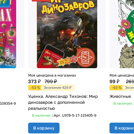
Моя цена
Цена в магазинах
Моя цена
Цена
373 ₽
799 ₽
99 ₽
269
-53 %
Экономия 426 ₽
-63 %
Экон
Уценка. Александр Тихонов: Мир
Животные
динозавров с дополненной
-109354-9
В наличии: 
реальностью
В наличии: 1
Арт.
U978-5-17-115405-9
В корзину
В корзин