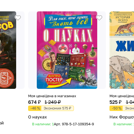
Моя цена
Цена в магазинах
Моя цена
Цена
674 ₽
1 249 ₽
525 ₽
1 0
-46 %
Экономия 575 ₽
-50 %
Экон
О науках
Ник Форшо
ой
В наличии: 1
Арт.
978-5-17-109354-9
В наличии: 