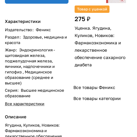
Товар с уценкой
275 ₽
Характеристики
Уценка. Ягудина,
Издательство
:
Феникс
Куликов, Новиков:
Раздел
:
Здоровье, медицина и
красота
Фармакоэкономика и
Жанр
:
Эндокринология -
лекарственное
щитовидная железа,
обеспечение сахарного
поджелудочная железа,
диабета
яичники, надпочечники и
гипофиз , Медицинское
образование (среднее и
высшее)
Все товары Феникс
Серия
:
Высшее медицинское
образование
Все товары категории
Все характеристики
Описание
Ягудина, Куликов, Новиков:
Фармакоэкономика и
лекарственное обеспечение