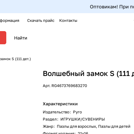
Оптовикам! При покуп
формация
Скачать прайс
Контакты
амок S (111 дет.)
Волшебный замок S (111 д
Арт.
RG4673769683270
Характеристики
Издательство
:
Руго
Раздел
:
ИГРУШКИ/СУВЕНИРЫ
Жанр
:
Пазлы для взрослых, Пазлы для детей
Формат издания
:
21х16