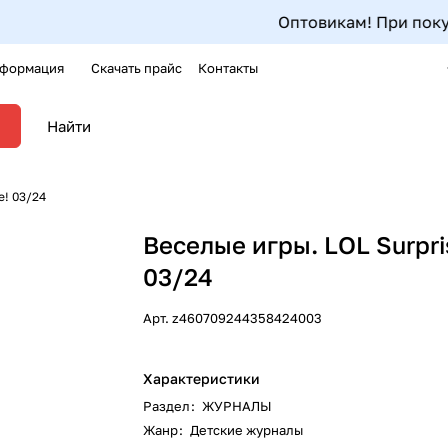
Оптовикам! При покупке
формация
Скачать прайс
Контакты
e! 03/24
Веселые игры. LOL Surpri
03/24
Арт.
z460709244358424003
Характеристики
Раздел
:
ЖУРНАЛЫ
Жанр
:
Детские журналы