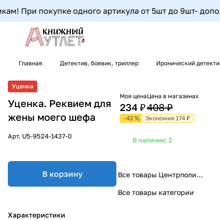
м! При покупке одного артикула от 5шт до 9шт- дополни
Главная
Детектив, боевик, триллер
Иронический детект
Уценка
Моя цена
Цена в магазинах
Уценка. Реквием для
234 ₽
408 ₽
жены моего шефа
-43 %
Экономия 174 ₽
Арт.
U5-9524-1437-0
В наличии: 2
В корзину
Все товары Центрполиграф
Все товары категории
Характеристики