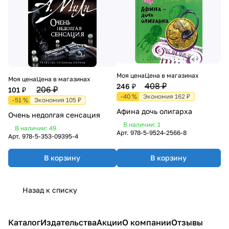
Моя цена
Цена в магазинах
Моя цена
Цена в магазинах
408 ₽
246 ₽
206 ₽
101 ₽
-40 %
Экономия 162 ₽
-51 %
Экономия 105 ₽
Афина дочь олигарха
Очень недолгая сенсация
В наличии: 1
В наличии: 49
Арт.
978-5-9524-2566-8
Арт.
978-5-353-09395-4
В корзину
В корзину
Назад к списку
Каталог
Издательства
Акции
О компании
Отзывы