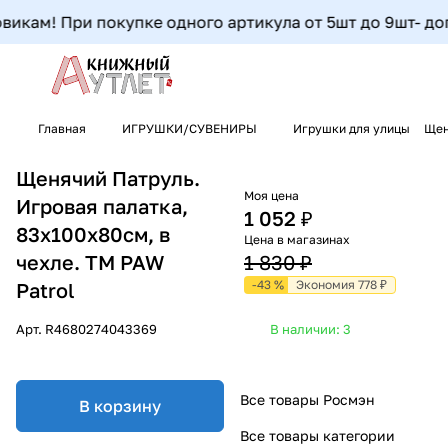
икам! При покупке одного артикула от 5шт до 9шт- допол
Главная
ИГРУШКИ/СУВЕНИРЫ
Игрушки для улицы
Щен
Щенячий Патруль.
Моя цена
Игровая палатка,
1 052 ₽
83х100х80см, в
Цена в магазинах
чехле. TM PAW
1 830 ₽
-43 %
Экономия 778 ₽
Patrol
Арт.
R4680274043369
В наличии: 3
Все товары Росмэн
В корзину
Все товары категории