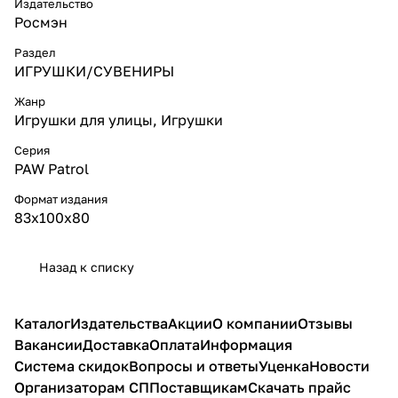
Издательство
Росмэн
Раздел
ИГРУШКИ/СУВЕНИРЫ
Жанр
Игрушки для улицы, Игрушки
Серия
PAW Patrol
Формат издания
83х100х80
Назад к списку
Каталог
Издательства
Акции
О компании
Отзывы
Вакансии
Доставка
Оплата
Информация
Система скидок
Вопросы и ответы
Уценка
Новости
Организаторам СП
Поставщикам
Скачать прайс