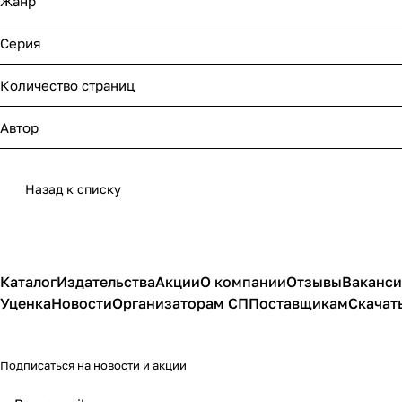
Жанр
Серия
Количество страниц
Автор
Назад к списку
Каталог
Издательства
Акции
О компании
Отзывы
Ваканс
Уценка
Новости
Организаторам СП
Поставщикам
Скачат
Подписаться
на новости и акции
политикой