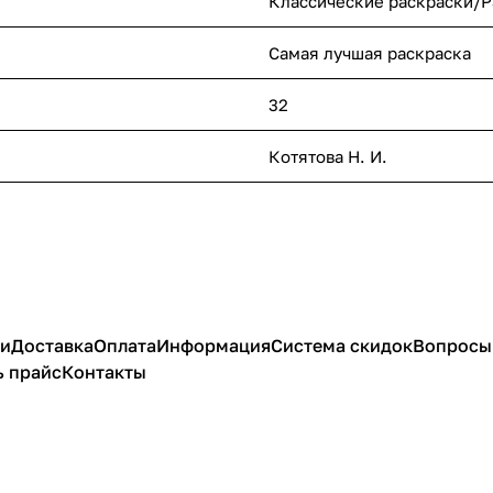
Классические раскраски/Р
Самая лучшая раскраска
32
Котятова Н. И.
ии
Доставка
Оплата
Информация
Система скидок
Вопросы 
ь прайс
Контакты