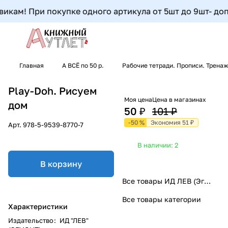
кам! При покупке одного артикула от 5шт до 9шт- допол
Главная
А ВСЁ по 50 р.
Рабочие тетради. Прописи. Трен
Play-Doh. Рисуем
Моя цена
Цена в магазинах
дом
50 ₽
101 ₽
-50 %
Экономия 51 ₽
Арт.
978-5-9539-8770-7
В наличии: 2
В корзину
Все товары ИД ЛЕВ (Эгмонт)
Все товары категории
Характеристики
Издательство
:
ИД "ЛЕВ"