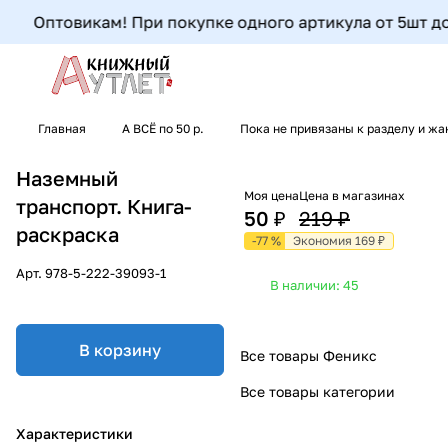
Оптовикам! При покупке одного артикула от 5шт до 9
Главная
А ВСЁ по 50 р.
Пока не привязаны к разделу и жа
Наземный
Моя цена
Цена в магазинах
транспорт. Книга-
50 ₽
219 ₽
раскраска
-77 %
Экономия 169 ₽
Арт.
978-5-222-39093-1
В наличии: 45
В корзину
Все товары Феникс
Все товары категории
Характеристики