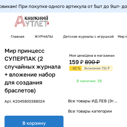
икам! При покупке одного артикула от 5шт до 9шт- допо
Главная
ЖУРНАЛЫ
Детские журналы с игрушкой
Мир 
Мир принцесс
Моя цена
Цена в магазинах
СУПЕРПАК (2
159 ₽
890 ₽
случайных журнала
-82 %
Экономия 731 ₽
+ вложение набор
В наличии: 38
для создания
браслетов)
Все товары ИД ЛЕВ (Эгмонт)
Арт.
K2045800388024
Все товары категории
В корзину