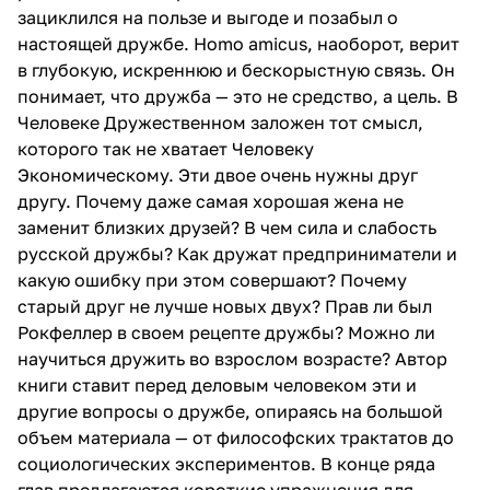
зациклился на пользе и выгоде и позабыл о
настоящей дружбе. Homo amicus, наоборот, верит
в глубокую, искреннюю и бескорыстную связь. Он
понимает, что дружба — это не средство, а цель. В
Человеке Дружественном заложен тот смысл,
которого так не хватает Человеку
Экономическому. Эти двое очень нужны друг
другу. Почему даже самая хорошая жена не
заменит близких друзей? В чем сила и слабость
русской дружбы? Как дружат предприниматели и
какую ошибку при этом совершают? Почему
старый друг не лучше новых двух? Прав ли был
Рокфеллер в своем рецепте дружбы? Можно ли
научиться дружить во взрослом возрасте? Автор
книги ставит перед деловым человеком эти и
другие вопросы о дружбе, опираясь на большой
объем материала — от философских трактатов до
социологических экспериментов. В конце ряда
глав предлагаются короткие упражнения для