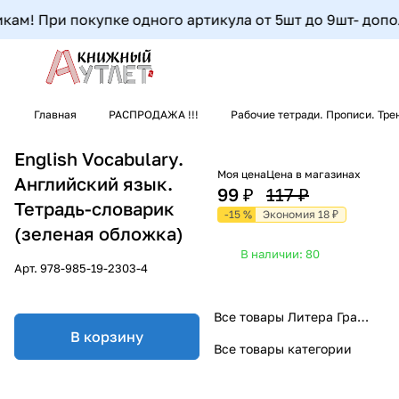
м! При покупке одного артикула от 5шт до 9шт- дополнит
Главная
РАСПРОДАЖА !!!
Рабочие тетради. Прописи. Тр
English Vocabulary.
Моя цена
Цена в магазинах
Английский язык.
99 ₽
117 ₽
Тетрадь-словарик
-15 %
Экономия 18 ₽
(зеленая обложка)
В наличии: 80
Арт.
978-985-19-2303-4
Все товары Литера Гранд (Интерпресссервис)
В корзину
Все товары категории