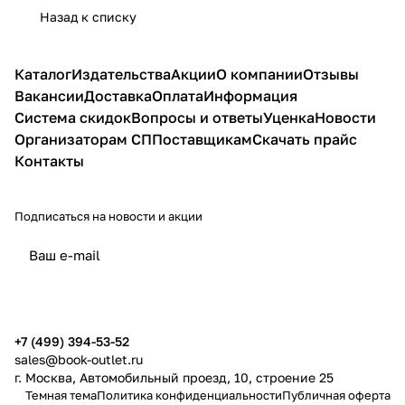
пазлы,
Назад к списку
ребусы,
кроссворды
лабиринты
Каталог
Издательства
Акции
О компании
Отзывы
Вакансии
Доставка
Оплата
Информация
Система скидок
Вопросы и ответы
Уценка
Новости
Организаторам СП
Поставщикам
Скачать прайс
Контакты
Подписаться
на новости и акции
политикой конфиденциальности
публичной офертой
+7 (499) 394-53-52
sales@book-outlet.ru
г. Москва, Автомобильный проезд, 10, строение 25
Темная тема
Политика конфиденциальности
Публичная оферта