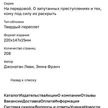
Серия
На передовой. О запутанных преступлениях и тех,
кому под силу их раскрыть
Тип обложки
Твердый переплет
Формат издания
220х147х15мм
Количество страниц
208
Автор
Джонатан Леви, Эмма Фрэнч
Назад к списку
Каталог
Издательства
Акции
О компании
Отзывы
Вакансии
Доставка
Оплата
Информация
Система скидок
Вопросы и ответы
Уценка
Новости