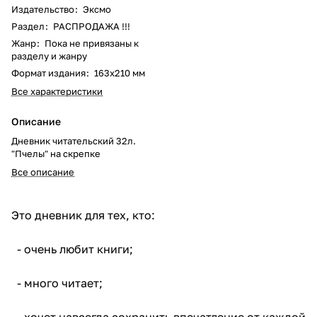
Издательство
:
Эксмо
Раздел
:
РАСПРОДАЖА !!!
Жанр
:
Пока не привязаны к
разделу и жанру
Формат издания
:
163x210 мм
Все характеристики
Описание
Дневник читательский 32л.
"Пчелы" на скрепке
Все описание
Это дневник для тех, кто:
- очень любит книги;
- много читает;
- хочет навсегда сохранить впечатление от каждой