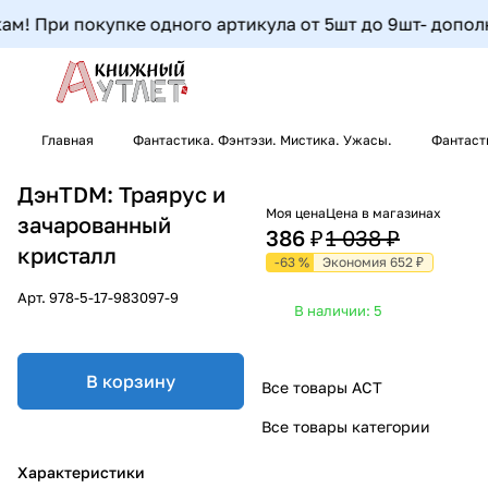
 При покупке одного артикула от 5шт до 9шт- дополните
Главная
Фантастика. Фэнтэзи. Мистика. Ужасы.
Фантаст
ДэнTDM: Траярус и
Моя цена
Цена в магазинах
зачарованный
386 ₽
1 038 ₽
кристалл
-63 %
Экономия 652 ₽
Арт.
978-5-17-983097-9
В наличии: 5
В корзину
Все товары АСТ
Все товары категории
Характеристики